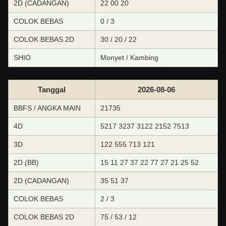
2D (CADANGAN)
22 00 20
COLOK BEBAS
0 / 3
COLOK BEBAS 2D
30 / 20 / 22
SHIO
Monyet / Kambing
Tanggal
2026-08-06
BBFS / ANGKA MAIN
21735
4D
5217 3237 3122 2152 7513
3D
122 555 713 121
2D (BB)
15 11 27 37 22 77 27 21 25 52
2D (CADANGAN)
35 51 37
COLOK BEBAS
2 / 3
COLOK BEBAS 2D
75 / 53 / 12