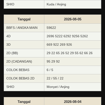
SHIO
Kuda / Anjing
Tanggal
2026-08-05
BBFS / ANGKA MAIN
59622
4D
2696 5222 6292 9256 5262
3D
669 922 269 926
2D (BB)
29 22 65 26 52 29 55 62 66 26
2D (CADANGAN)
95 29 92
COLOK BEBAS
6 / 5
COLOK BEBAS 2D
22 / 55 / 22
SHIO
Monyet / Anjing
Tanggal
2026-08-04