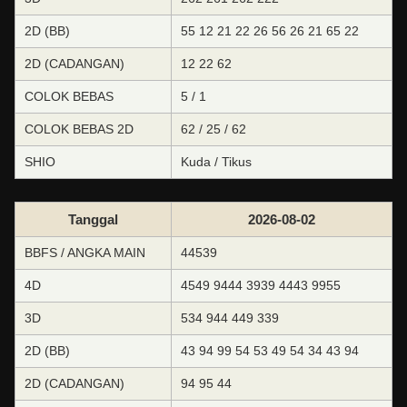
2D (BB)
55 12 21 22 26 56 26 21 65 22
2D (CADANGAN)
12 22 62
COLOK BEBAS
5 / 1
COLOK BEBAS 2D
62 / 25 / 62
SHIO
Kuda / Tikus
Tanggal
2026-08-02
BBFS / ANGKA MAIN
44539
4D
4549 9444 3939 4443 9955
3D
534 944 449 339
2D (BB)
43 94 99 54 53 49 54 34 43 94
2D (CADANGAN)
94 95 44