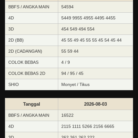
BBFS / ANGKA MAIN
54594
4D
5449 9955 4955 4495 4455
3D
454 549 494 554
2D (BB)
45 55 49 45 55 55 45 54 45 44
2D (CADANGAN)
55 59 44
COLOK BEBAS
4 / 9
COLOK BEBAS 2D
94 / 95 / 45
SHIO
Monyet / Tikus
Tanggal
2026-08-03
BBFS / ANGKA MAIN
16522
4D
2115 1111 5266 2156 6665
3D
262 261 262 222