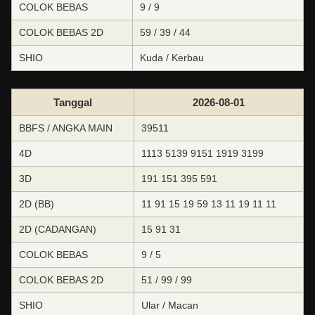
COLOK BEBAS
9 / 9
COLOK BEBAS 2D
59 / 39 / 44
SHIO
Kuda / Kerbau
Tanggal
2026-08-01
BBFS / ANGKA MAIN
39511
4D
1113 5139 9151 1919 3199
3D
191 151 395 591
2D (BB)
11 91 15 19 59 13 11 19 11 11
2D (CADANGAN)
15 91 31
COLOK BEBAS
9 / 5
COLOK BEBAS 2D
51 / 99 / 99
SHIO
Ular / Macan