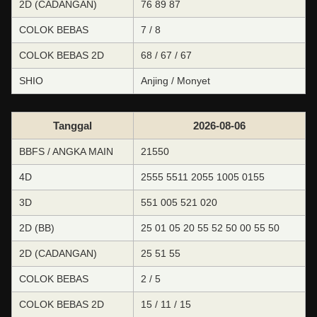
2D (CADANGAN)
76 89 87
COLOK BEBAS
7 / 8
COLOK BEBAS 2D
68 / 67 / 67
SHIO
Anjing / Monyet
Tanggal
2026-08-06
BBFS / ANGKA MAIN
21550
4D
2555 5511 2055 1005 0155
3D
551 005 521 020
2D (BB)
25 01 05 20 55 52 50 00 55 50
2D (CADANGAN)
25 51 55
COLOK BEBAS
2 / 5
COLOK BEBAS 2D
15 / 11 / 15